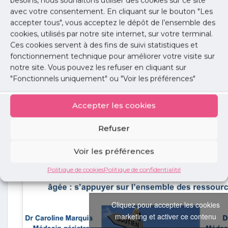
besoins, nous souhaitons utiliser des cookies sur ce site
Quelques ressources :
avec votre consentement. En cliquant sur le bouton "Les
accepter tous", vous acceptez le dépôt de l’ensemble des
Critères de Beers 2023
cookies, utilisés par notre site internet, sur votre terminal.
Liste de médicaments potentiellement inappropriés à la 
Ces cookies servent à des fins de suivi statistiques et
française (Laroche 2007)
fonctionnement technique pour améliorer votre visite sur
Identifier les médicaments potentiellement inappropriés p
notre site. Vous pouvez les refuser en cliquant sur
prescription (Assurance maladie 2024)
"Fonctionnels uniquement" ou "Voir les préférences"
Jeudi 28 mai 20h00​​​​​​
#5 Coordination et continuité des soins dans le p
personne âgée : s’appuyer sur l’ensemble des res
Accepter les cookies
Dr Caroline Marquis,
gériatre libérale
Dr Gabriel Abitbol,
médecin généraliste et gériatre, hospit
Refuser
Voir les préférences
Politique de cookies
Politique de confidentialité
Cliquez pour accepter les cookies
marketing et activer ce contenu