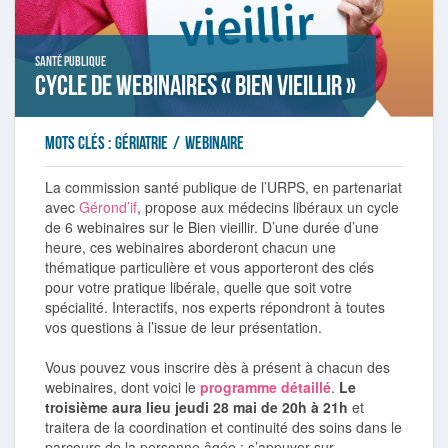
Santé publique
Cycle de webinaires « Bien vieillir »
Mots clés :
gériatrie
/
webinaire
La commission santé publique de l’URPS, en partenariat
avec
Gérond’if
, propose aux médecins libéraux un cycle
de 6 webinaires sur le Bien vieillir. D’une durée d’une
heure, ces webinaires aborderont chacun une
thématique particulière et vous apporteront des clés
pour votre pratique libérale, quelle que soit votre
spécialité. Interactifs, nos experts répondront à toutes
vos questions à l’issue de leur présentation.
Vous pouvez vous inscrire dès à présent à chacun des
webinaires, dont voici le
programme détaillé
.
Le
troisième aura lieu jeudi 28 mai de 20h à 21h
et
traitera de la coordination et continuité des soins dans le
parcours de la personne âgée : s’appuyer sur