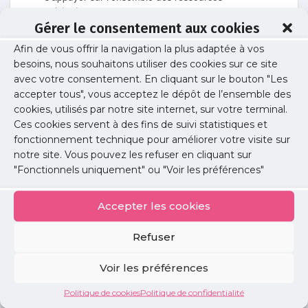
existantes.
Gérer le consentement aux cookies
Lire l'article
Afin de vous offrir la navigation la plus adaptée à vos
besoins, nous souhaitons utiliser des cookies sur ce site
avec votre consentement. En cliquant sur le bouton "Les
Exercice professionnel
/
Ma santé
accepter tous", vous acceptez le dépôt de l’ensemble des
« Second Victim Syndrom » disciplines à
cookies, utilisés par notre site internet, sur votre terminal.
risque
Ces cookies servent à des fins de suivi statistiques et
fonctionnement technique pour améliorer votre visite sur
Lire l'article
notre site. Vous pouvez les refuser en cliquant sur
"Fonctionnels uniquement" ou "Voir les préférences"
Santé publique
Covid long : prise en charge en Ile-de-
Accepter les cookies
France
Refuser
Comment repérer et prendre en charge les
patients en Ile-de-France
Voir les préférences
Lire l'article
Politique de cookies
Politique de confidentialité