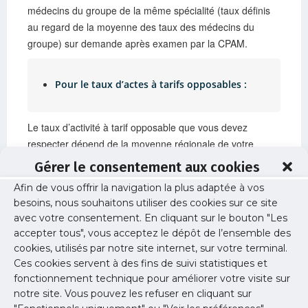
médecins du groupe de la même spécialité (taux définis
au regard de la moyenne des taux des médecins du
groupe) sur demande après examen par la CPAM.
Pour le taux d’actes à tarifs opposables :
Le taux d’activité à tarif opposable que vous devez
respecter dépend de la moyenne régionale de votre
spécialité.
Gérer le consentement aux cookies
Afin de vous offrir la navigation la plus adaptée à vos
2. Vous êtes déjà installés depuis plus de trois
besoins, nous souhaitons utiliser des cookies sur ce site
ans :
avec votre consentement. En cliquant sur le bouton "Les
Votre pratique tarifaire sous OPTAM est fixée en fonction
accepter tous", vous acceptez le dépôt de l’ensemble des
de l’état de vos pratiques des 3 dernières années sur la
cookies, utilisés par notre site internet, sur votre terminal.
Ces cookies servent à des fins de suivi statistiques et
base d’une état rendu par l’Assurance Maladie.
fonctionnement technique pour améliorer votre visite sur
notre site. Vous pouvez les refuser en cliquant sur
Pour les taux de dépassement :