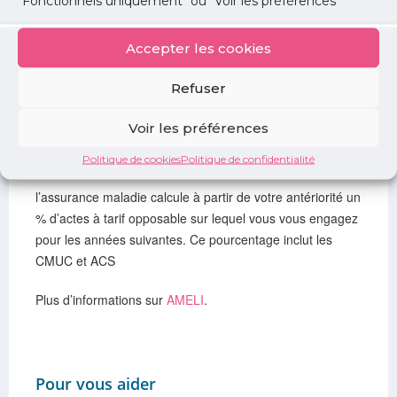
"Fonctionnels uniquement" ou "Voir les préférences"
Votre engagement est fixé sur la base d’un taux moyen
Accepter les cookies
calculé par l’assurance maladie à partir de votre pratique
tarifaire des trois dernières années. Vous vous engagez à
Refuser
respecter ce taux dans les années suivantes.
Voir les préférences
Pour le taux d’actes à tarifs opposables :
Politique de cookies
Politique de confidentialité
l’assurance maladie calcule à partir de votre antériorité un
% d’actes à tarif opposable sur lequel vous vous engagez
pour les années suivantes. Ce pourcentage inclut les
CMUC et ACS
Plus d’informations sur
AMELI
.
Pour vous aider