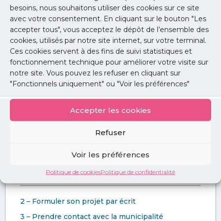
patients avec qui vous êtes déjà en contact et aux
besoins, nous souhaitons utiliser des cookies sur ce site
professionnels de santé
.
avec votre consentement. En cliquant sur le bouton "Les
accepter tous", vous acceptez le dépôt de l’ensemble des
Vos cartes de visites et vos papiers à en-tête ne peuvent
cookies, utilisés par notre site internet, sur votre terminal.
Ces cookies servent à des fins de suivi statistiques et
porter d’autres mentions que celles gravées sur votre
fonctionnement technique pour améliorer votre visite sur
plaque professionnelle.
notre site. Vous pouvez les refuser en cliquant sur
"Fonctionnels uniquement" ou "Voir les préférences"
Accepter les cookies
[Mise à jour : 29 novembre 2022]
Refuser
Voir les préférences
Politique de cookies
Politique de confidentialité
LES 10 CONSEILS POUR RÉUSSIR
2 – Formuler son projet par écrit
3 – Prendre contact avec la municipalité