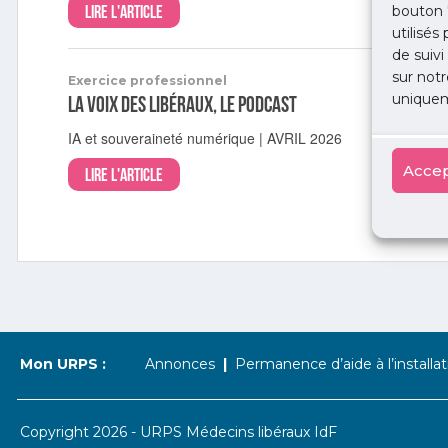
Lire l'article
bouton 
utilisés
de suivi
sur notr
Exercice professionnel
uniquem
La Voix des libéraux, le podcast
IA et souveraineté numérique | AVRIL 2026
Accep
Lire l'article
Mon URPS :
Annonces
Permanence d’aide à l’installat
Copyright 2026 - URPS Médecins libéraux IdF