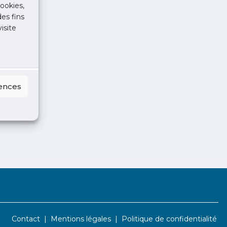
ookies,
des fins
isite
rences
Contact
Mentions légales
Politique de confidentialité