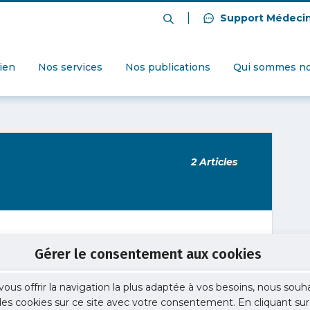
|
Support Médeci
dien
Nos services
Nos publications
Qui sommes no
2 Articles
Gérer le consentement aux cookies
sur l’organisation des soins
vous offrir la navigation la plus adaptée à vos besoins, nous souh
s d'internes en médecine libérale.
 des cookies sur ce site avec votre consentement. En cliquant sur