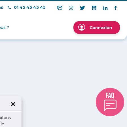
ns
01 45 45 45 45
us ?
aitons
 le