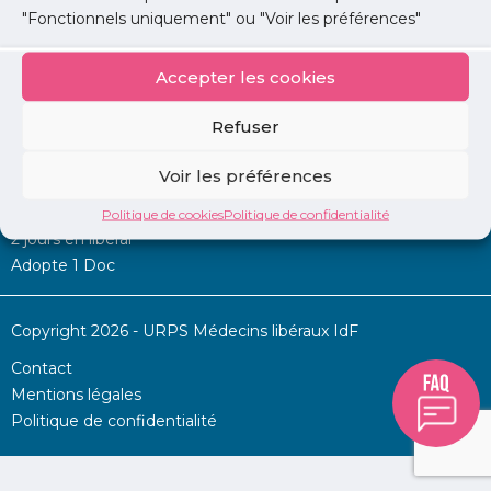
"Fonctionnels uniquement" ou "Voir les préférences"
Accepter les cookies
Mon URPS :
Refuser
Annonces
Voir les préférences
Permanence d’aide à l’installation
La Centrale
Politique de cookies
Politique de confidentialité
2 jours en libéral
Adopte 1 Doc
Copyright 2026 - URPS Médecins libéraux IdF
Contact
Mentions légales
Politique de confidentialité