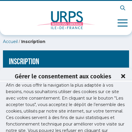
/
Accueil
Inscription
Inscription
Gérer le consentement aux cookies
Afin de vous offrir la navigation la plus adaptée à vos
[wppb-register form_name="inscription"
besoins, nous souhaitons utiliser des cookies sur ce site
redirect_url="https://www.urps-med-idf.org/les-12-14-le-
avec votre consentement. En cliquant sur le bouton "Les
rendez-vous-des-acteurs-territoriaux-sur-lorganisation-des-
soins/"]
accepter tous", vous acceptez le dépôt de l’ensemble des
cookies, utilisés par notre site internet, sur votre terminal.
Ces cookies servent à des fins de suivi statistiques et
fonctionnement technique pour améliorer votre visite sur
notre site. Vous pouvez les refuser en cliquant sur