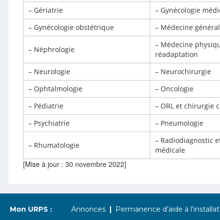
– Gériatrie
– Gynécologie médi
– Gynécologie obstétrique
– Médecine généra
– Médecine physiqu
– Néphrologie
réadaptation
– Neurologie
– Neurochirurgie
– Ophtalmologie
– Oncologie
– Pédiatrie
– ORL et chirurgie c
– Psychiatrie
– Pneumologie
– Radiodiagnostic e
– Rhumatologie
médicale
[Mise à jour : 30 novembre 2022]
Mon URPS :
Annonces
Permanence d’aide à l’installat