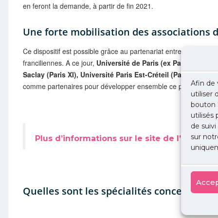
en feront la demande, à partir de fin 2021.
Une forte mobilisation des associations d
Ce dispositif est possible grâce au partenariat entre l’URPS méd
franciliennes. A ce jour,
Université de Paris (ex Paris V et Pari
Saclay (Paris XI), Université Paris Est-Créteil (Paris XII) et
Afin de 
comme partenaires pour développer ensemble ce projet : réuni
utiliser
bouton 
utilisés
de suivi
sur notr
Plus d’informations sur le site de l’URPS m
uniquem
Accep
Quelles sont les spécialités concernées ?