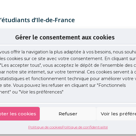
’étudiants d’Ile-de-France
ecins et plusieurs associations d’étudiants de facultés
Gérer le consentement aux cookies
s VII), Sorbonne Université (ex Paris VI), Université Paris
 Sorbonne Paris Nord (Paris XIII)
se sont d’ores et déjà engagés
vous offrir la navigation la plus adaptée à vos besoins, nous souh
ons de travail, communication auprès des étudiants…
 des cookies sur ce site avec votre consentement. En cliquant sur
"Les accepter tous", vous acceptez le dépôt de l’ensemble des c
 par notre site internet, sur votre terminal. Ces cookies servent à 
 statistiques et fonctionnement technique pour améliorer votre v
e site. Vous pouvez les refuser en cliquant sur "Fonctionnels
édecins Ile-de-France
ent" ou "Voir les préférences"
ter les cookies
Refuser
Voir les préfé
Politique de cookies
Politique de confidentialité