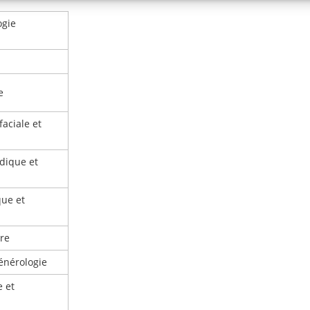
ogie
e
faciale et
dique et
que et
ire
énérologie
e et