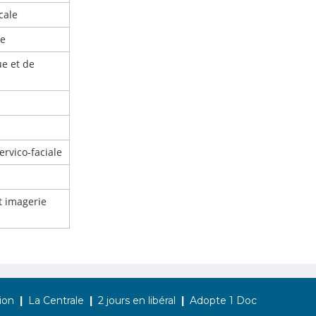
cale
le
e et de
ervico-faciale
t imagerie
ion
La Centrale
2 jours en libéral
Adopte 1 Doc