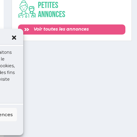
Petites
annonces
Voir toutes les annonces
aitons
 le
ookies,
des fins
isite
rences