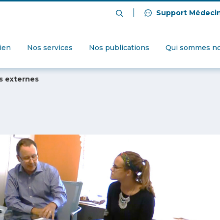
|
Support Médeci
dien
Nos services
Nos publications
Qui sommes no
s externes