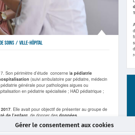
L
d
f
s
de soins
/
ville-hôpital
d
7. Son périmètre d’étude concerne l
a pédiatrie
hospitalisation
(suivi ambulatoire par pédiatre, médecin
n pédiatrie générale pour pathologies aigues ou
talisation en pédiatrie spécialisée ; HAD pédiatrique ;
r 2017
. Elle avait pour objectif de présenter au groupe de
té de l’enfant,
de donner des
données
ce,
de présenter le bilan intermédiaire sur PRS1 et de
Gérer le consentement aux cookies
t pédiatrique du PRS2.