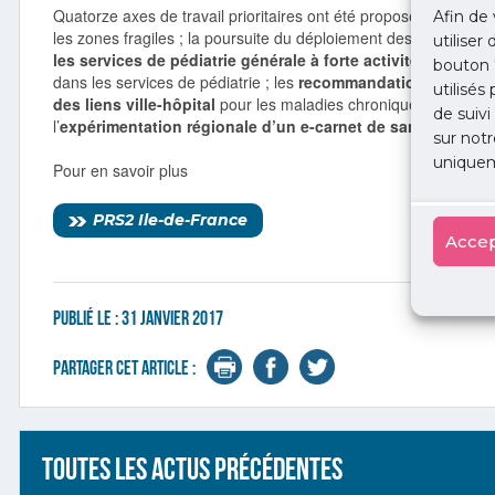
Quatorze axes de travail prioritaires ont été proposés, dont l’
ad
Afin de 
les zones fragiles ; la poursuite du déploiement des r
econnais
utiliser
les services de pédiatrie générale à forte activité ;
le déplo
bouton 
dans les services de pédiatrie ; les
recommandations de bonn
utilisés
des liens ville-hôpital
pour les maladies chroniques, sur le m
de suivi
l’
expérimentation régionale d’un e-carnet de santé…
sur notr
uniquem
Pour en savoir plus
PRS2 Ile-de-France
Accep
Publié le :
31 janvier 2017
Partager cet article :
Toutes les actus précédentes