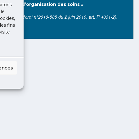
régional d’organisation des soins »
aitons
 le
(Source : décret n°2010-585 du 2 juin 2010, art. R.4031-2).
ookies,
des fins
isite
rences