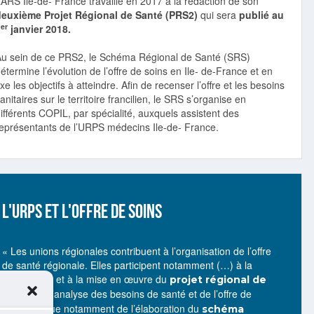
’ARS Ile-de- France travaille en 2017 à la rédaction de son
deuxième Projet Régional de Santé (PRS2)
qui sera
publié au
er
1
janvier 2018.
Au sein de ce PRS2, le Schéma Régional de Santé (SRS)
étermine l’évolution de l’offre de soins en Ile- de-France et en
ixe les objectifs à atteindre. Afin de recenser l’offre et les besoins
anitaires sur le territoire francilien, le SRS s’organise en
ifférents COPIL, par spécialité, auxquels assistent des
représentants de l’URPS médecins Ile-de- France.
L'URPS ET L'OFFRE DE SOINS
« Les unions régionales contribuent à l’organisation de l’offre
de santé régionale. Elles participent notamment (…) à la
préparation et à la mise en œuvre du
projet régional de
; à l’analyse des besoins de santé et de l’offre de
santé
soins, en vue notamment de l’élaboration du
schéma