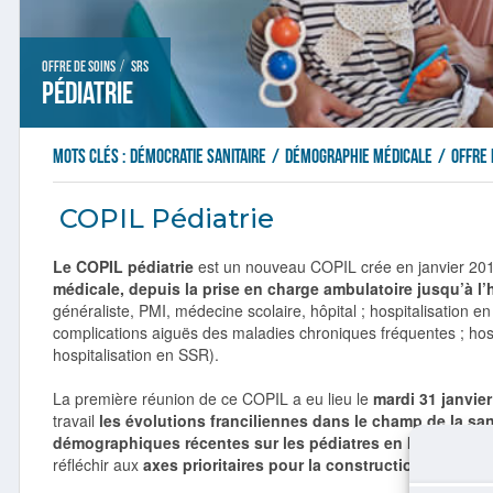
/
Offre de soins
SRS
Pédiatrie
Mots clés :
démocratie sanitaire
/
démographie médicale
/
offre 
COPIL Pédiatrie
Le COPIL pédiatrie
est un nouveau COPIL crée en janvier 201
médicale, depuis la prise en charge ambulatoire jusqu’à l’
généraliste, PMI, médecine scolaire, hôpital ; hospitalisation e
complications aiguës des maladies chroniques fréquentes ; hospi
hospitalisation en SSR).
La première réunion de ce COPIL a eu lieu le
mardi 31 janvie
travail
les évolutions franciliennes dans le champ de la san
démographiques récentes sur les pédiatres en Ile-de-Fran
réfléchir aux
axes prioritaires pour la construction du vole