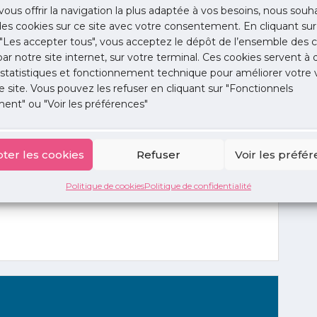
aptation de l’offre hospitalière et ambulatoire
dans
vous offrir la navigation la plus adaptée à vos besoins, nous souh
sances d’USC non adossées à une réanimation pour
 des cookies sur ce site avec votre consentement. En cliquant sur
iement de la
structuration des unités adolescents
"Les accepter tous", vous acceptez le dépôt de l’ensemble des c
es pratiques
aux urgences pédiatriques ; le
renfort
 par notre site internet, sur votre terminal. Ces cookies servent à 
odèle du réseau REPOP pour l’obésité ;
 statistiques et fonctionnement technique pour améliorer votre v
e site. Vous pouvez les refuser en cliquant sur "Fonctionnels
ent" ou "Voir les préférences"
ter les cookies
Refuser
Voir les préfé
Politique de cookies
Politique de confidentialité