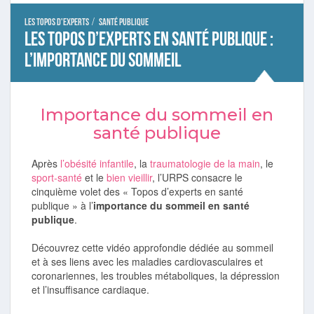
/
Les topos d'experts
Santé publique
Les topos d’experts en Santé publique :
l’importance du sommeil
Importance du sommeil en
santé publique
Après
l’obésité infantile
, la
traumatologie de la main
, le
sport-santé
et le
bien vieillir
, l’URPS consacre le
cinquième volet des « Topos d’experts en santé
publique » à l’
importance du sommeil en santé
publique
.
Découvrez cette vidéo approfondie dédiée au sommeil
et à ses liens avec les maladies cardiovasculaires et
coronariennes, les troubles métaboliques, la dépression
et l’insuffisance cardiaque.