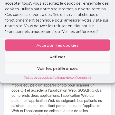
accepter tous", vous acceptez le dépôt de l’ensemble des
SOSQR Global a été fournie au Comité d’Organisation
cookies, utilisés par notre site internet, sur votre terminal.
des Jeux Olympiques qui va la mettre en place au
Ces cookies servent à des fins de suivi statistiques et
Village Olympique et sur les 200 sites de compétition
fonctionnement technique pour améliorer votre visite sur
des Jeux Olympiques et Paralympiques de Paris, ainsi
notre site. Vous pouvez les refuser en cliquant sur
qu’à l’AP-HP où elle va d’être utilisée pendant la durée
"Fonctionnels uniquement" ou "Voir les préférences"
des Jeux dans les services d’urgence des hôpitaux
référents pour les Jeux Olympiques et Paralympiques :
Hôpital Avicenne, Hôpital Bichat, Hôpital Beaujon et
Accepter les cookies
Hôpital Européen Georges Pompidou pour permettre
l’échange rapide et précis entre patients et personnel
Refuser
soignant d’informations non identifiantes sur la
symptomatologie et les antécédents médicaux des
Voir les préférences
patients.
Politique de cookies
Politique de confidentialité
Patients et soignants n’ont besoin que d’un appareil
mobile équipé d’un appareil photo pour scanner un
code QR et accéder à l’application Web. SOSQR Global
comprends deux applications: l’application Web du
patient et l’application Web du soignant. Les patients ne
saisissent aucun identifiant personnel dans l’application
Web et l’application ne collecte jamais de telles