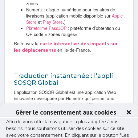
zones
Numeriz : disque numérique pour les aires de
livraisons (application mobile disponible sur
Apple
Store
et
Play Store
.)
Plateforme PassJOP
: plateforme d’obtention du
QR code « zones rouges»
Retrouvez la
carte interactive des impacts sur
en Ile-de-France.
les déplacements
Traduction instantanée : l’appli
SOSQR Global
L’application SOSQR Global est une application Web
innovante développée par Humetrix qui permet aux
voyageurs internationaux de plus de 150 pays et
régions et dans 25 langues de communiquer leurs
Gérer le consentement aux cookies
informations médicales directement aux soignants
Afin de vous offrir la navigation la plus adaptée à vos
locaux qui parlent une langue différente de la leur et
besoins, nous souhaitons utiliser des cookies sur ce site
utilise une terminologie médicale qui est spécifique aux
différents pays.
avec votre consentement. En cliquant sur le bouton "Les