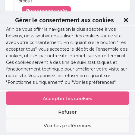
forces !
Programme santé
Gérer le consentement aux cookies
▶︎ Audrey Pulvar - Ile-de-France en commun
Afin de vous offrir la navigation la plus adaptée à vos
besoins, nous souhaitons utiliser des cookies sur ce site
Programme santé
avec votre consentement. En cliquant sur le bouton "Les
accepter tous", vous acceptez le dépôt de l’ensemble des
cookies, utilisés par notre site internet, sur votre terminal.
Publié le :
16 juin 2021
Ces cookies servent à des fins de suivi statistiques et
fonctionnement technique pour améliorer votre visite sur
Partager cet article :
notre site. Vous pouvez les refuser en cliquant sur
"Fonctionnels uniquement" ou "Voir les préférences"
Accepter les cookies
Toutes les actus précédentes
Refuser
Offre de soins
Voir les préférences