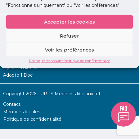
"Fonctionnels uniquement" ou "Voir les préférences"
Accepter les cookies
Mon URPS :
Refuser
Annonces
Voir les préférences
Permanence d’aide à l’installation
La Centrale
Politique de cookies
Politique de confidentialité
2 jours en libéral
Adopte 1 Doc
Copyright 2026 - URPS Médecins libéraux IdF
Contact
Mentions légales
Politique de confidentialité