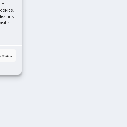
 le
ookies,
des fins
isite
rences