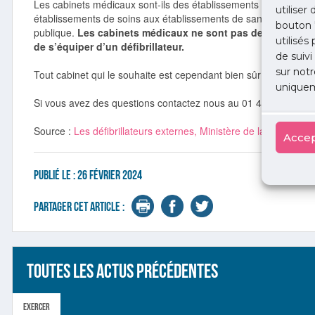
Les cabinets médicaux sont-ils des établissements de soins ? No
utiliser
établissements de soins aux établissements de santé, conformé
bouton 
publique.
Les cabinets médicaux ne sont pas des établissem
utilisés
de s’équiper d’un défibrillateur.
de suivi
sur notr
Tout cabinet qui le souhaite est cependant bien sûr libre de le f
uniquem
Si vous avez des questions contactez nous au 01 45 45 45 45
Source :
Les défibrillateurs externes, Ministère de la Santé, 2 
Accep
Publié le :
26 février 2024
Partager cet article :
Toutes les actus précédentes
Exercer