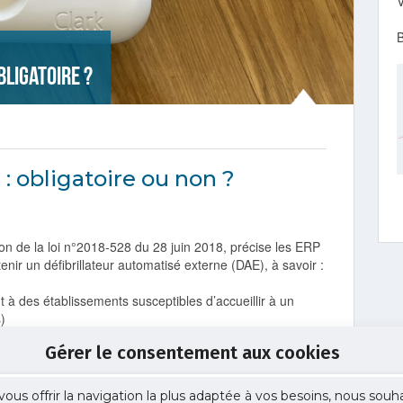
V
bligatoire ?
 : obligatoire ou non ?
n de la loi n°2018-528 du 28 juin 2018, précise les ERP
tenir un défibrillateur automatisé externe (DAE), à savoir :
 à des établissements susceptibles d’accueillir à un
)
uctures d’accueil pour personnes âgées telles que les
Gérer le consentement aux cookies
ents accueillant un public handicapé,
les établissements
erts.
vous offrir la navigation la plus adaptée à vos besoins, nous souh