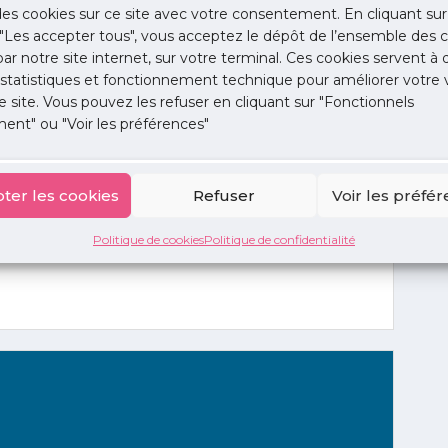
n, selon le ministère de la Santé qui assimile les
 des cookies sur ce site avec votre consentement. En cliquant sur
ment à l’article 6111-1 du code de la santé
"Les accepter tous", vous acceptez le dépôt de l’ensemble des c
ents de santé et n’ont donc pas l’obligation légale
 par notre site internet, sur votre terminal. Ces cookies servent à 
 statistiques et fonctionnement technique pour améliorer votre v
e site. Vous pouvez les refuser en cliquant sur "Fonctionnels
aire.
ent" ou "Voir les préférences"
mai 2023
ter les cookies
Refuser
Voir les préfé
Politique de cookies
Politique de confidentialité