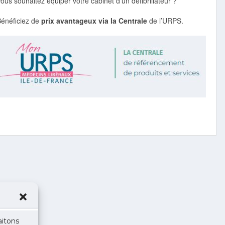
ous souhaitez équiper votre cabinet d’un défibrillateur ?
Bénéficiez de
prix avantageux via la Centrale
de l’URPS.
aitons