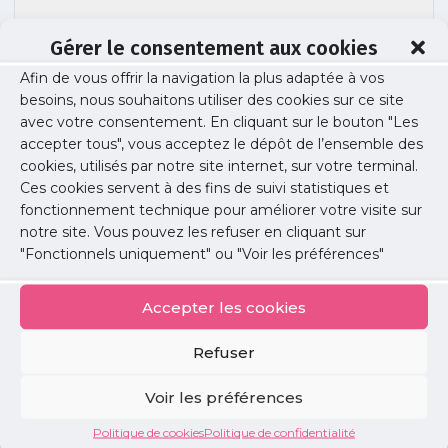
Gérer le consentement aux cookies
conditions-distribution-tests-
Afin de vous offrir la navigation la plus adaptée à vos
besoins, nous souhaitons utiliser des cookies sur ce site
antigeniques-en-pharmacie-uspo
avec votre consentement. En cliquant sur le bouton "Les
accepter tous", vous acceptez le dépôt de l’ensemble des
cookies, utilisés par notre site internet, sur votre terminal.
Ces cookies servent à des fins de suivi statistiques et
Publié le :
30 octobre 2020
fonctionnement technique pour améliorer votre visite sur
notre site. Vous pouvez les refuser en cliquant sur
Partager cet article :
"Fonctionnels uniquement" ou "Voir les préférences"
Accepter les cookies
Refuser
Petites
Voir les préférences
annonces
Politique de cookies
Politique de confidentialité