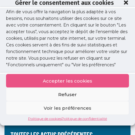
Gérer le consentement aux cookies
dépistage.
Afin de vous offrir la navigation la plus adaptée à vos
>
Conditions d’utilisation de
besoins, nous souhaitons utiliser des cookies sur ce site
la plateforme
avec votre consentement. En cliquant sur le bouton "Les
accepter tous", vous acceptez le dépôt de l’ensemble des
cookies, utilisés par notre site internet, sur votre terminal.
Ce numéro vert ne constitue pas un dispositif de
Ces cookies servent à des fins de suivi statistiques et
prise de rendez-vous de premier ressort
: ce circuit
spécifique ne doit être activé que par le médecin et à
fonctionnement technique pour améliorer votre visite sur
titre subsidiaire, dans l’hypothèse où une personne
notre site. Vous pouvez les refuser en cliquant sur
symptomatique ou cas contacts, ou son médecin, ne
"Fonctionnels uniquement" ou "Voir les préférences"
parviennent pas à trouver par eux-mêmes un rendez-
vous rapidement dans le laboratoire de leur choix.
Accepter les cookies
Publié le :
19 août 2020
Refuser
Partager cet article :
Voir les préférences
Politique de cookies
Politique de confidentialité