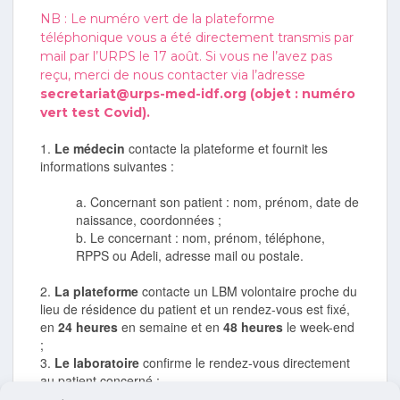
NB : Le numéro vert de la plateforme
téléphonique vous a été directement transmis par
mail par l’URPS le 17 août. Si vous ne l’avez pas
reçu, merci de nous contacter via l’adresse
secretariat@urps-med-idf.org (objet : numéro
vert test Covid).
1.
Le médecin
contacte la plateforme et fournit les
informations suivantes :
a. Concernant son patient : nom, prénom, date de
naissance, coordonnées ;
b. Le concernant : nom, prénom, téléphone,
RPPS ou Adeli, adresse mail ou postale.
2.
La plateforme
contacte un LBM volontaire proche du
lieu de résidence du patient et un rendez-vous est fixé,
en
24 heures
en semaine et en
48 heures
le week-end
;
3.
Le laboratoire
confirme le rendez-vous directement
au patient concerné ;
4.
Le laboratoire
transmet au médecin les résultats du