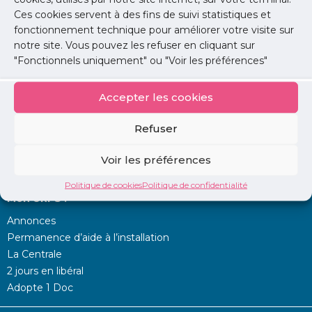
Commissions « Médecine générale » et «
Ces cookies servent à des fins de suivi statistiques et
Médecine libérale et santé publique » de l’URPS
fonctionnement technique pour améliorer votre visite sur
médecins Ile-de-France ont souhaité, d’une ...
notre site. Vous pouvez les refuser en cliquant sur
"Fonctionnels uniquement" ou "Voir les préférences"
Lire l'article
Accepter les cookies
Refuser
Voir les préférences
Politique de cookies
Politique de confidentialité
Mon URPS :
Annonces
Permanence d’aide à l’installation
La Centrale
2 jours en libéral
Adopte 1 Doc