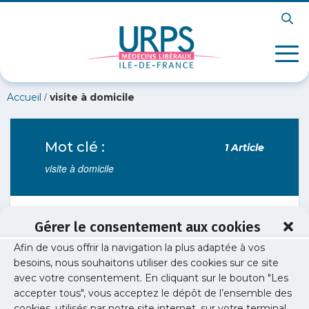
/
Accueil
visite à domicile
Mot clé :
1 Article
visite à domicile
Gérer le consentement aux cookies
Études / Enquêtes
/
Exercice professionnel
Afin de vous offrir la navigation la plus adaptée à vos
Prise en charge des patients à domicile :
besoins, nous souhaitons utiliser des cookies sur ce site
Enquêtes
avec votre consentement. En cliquant sur le bouton "Les
accepter tous", vous acceptez le dépôt de l’ensemble des
Face au vieillissement de la population et
cookies, utilisés par notre site internet, sur votre terminal.
l’augmentation des pathologies chroniques, les