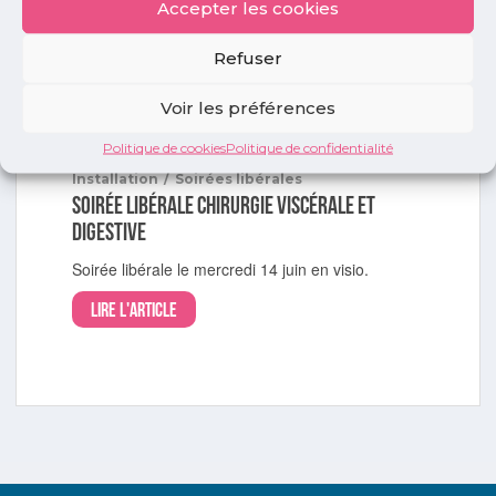
Soirée libérale radiologie
Accepter les cookies
Soirée libérale de radiologie le mercredi 18
Refuser
octobre 2023.
Lire l'article
Voir les préférences
Politique de cookies
Politique de confidentialité
Installation
/
Soirées libérales
Soirée libérale chirurgie viscérale et
digestive
Soirée libérale le mercredi 14 juin en visio.
Lire l'article