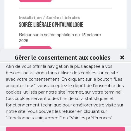
Installation
/
Soirées libérales
Soirée libérale ophtalmologie
Retour sur la soirée ophtalmo du 15 octobre
2025.
Lire l'article
Gérer le consentement aux cookies
Afin de vous offrir la navigation la plus adaptée à vos
Installation
/
Soirées libérales
besoins, nous souhaitons utiliser des cookies sur ce site
Soirée libérale gynécologie obstétrique
avec votre consentement. En cliquant sur le bouton "Les
accepter tous", vous acceptez le dépôt de l’ensemble des
Retour sur la soirée libérale de gynécologie
cookies, utilisés par notre site internet, sur votre terminal.
obstétrique du 13 juin 2024.
Ces cookies servent à des fins de suivi statistiques et
Lire l'article
fonctionnement technique pour améliorer votre visite sur
notre site. Vous pouvez les refuser en cliquant sur
"Fonctionnels uniquement" ou "Voir les préférences"
Installation
/
Soirées libérales