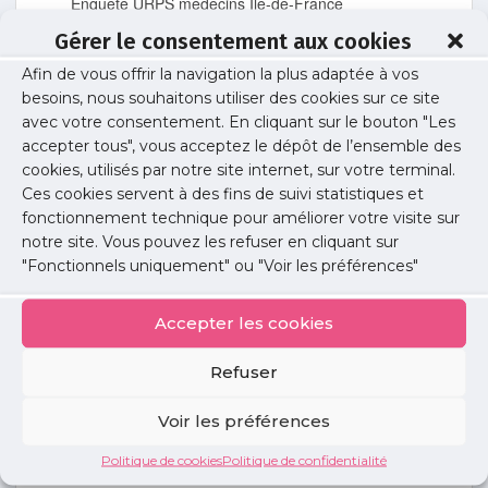
Enquête URPS médecins Ile-de-France
Gérer le consentement aux cookies
Lire l'article
Afin de vous offrir la navigation la plus adaptée à vos
besoins, nous souhaitons utiliser des cookies sur ce site
Études / Enquêtes
avec votre consentement. En cliquant sur le bouton "Les
Parcours patient et errance de diagnostic
accepter tous", vous acceptez le dépôt de l’ensemble des
en rhumatologie
cookies, utilisés par notre site internet, sur votre terminal.
Ces cookies servent à des fins de suivi statistiques et
Enquête menée en juillet 2025.
fonctionnement technique pour améliorer votre visite sur
notre site. Vous pouvez les refuser en cliquant sur
Lire l'article
"Fonctionnels uniquement" ou "Voir les préférences"
Accepter les cookies
Installation
/
Soirées libérales
Soirée libérale rhumatologie
Refuser
Retour sur la soirée libérale rhumatologie du 9
janvier
Voir les préférences
Lire l'article
Politique de cookies
Politique de confidentialité