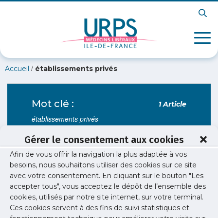
/
Accueil
établissements privés
Mot clé :
1 Article
établissements privés
Gérer le consentement aux cookies
Afin de vous offrir la navigation la plus adaptée à vos
besoins, nous souhaitons utiliser des cookies sur ce site
Veille / Risques sanitaires
avec votre consentement. En cliquant sur le bouton "Les
Coronavirus – 26 mai
accepter tous", vous acceptez le dépôt de l’ensemble des
L'URPS obtient le paiement des activités Covid
cookies, utilisés par notre site internet, sur votre terminal.
pour les médecins en établissements privés.
Ces cookies servent à des fins de suivi statistiques et