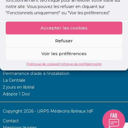
fonctionnement technique pour améliorer votre visite sur
Lire l'article
notre site. Vous pouvez les refuser en cliquant sur
"Fonctionnels uniquement" ou "Voir les préférences"
Accepter les cookies
Refuser
Voir les préférences
Mon URPS :
Politique de cookies
Politique de confidentialité
Annonces
Permanence d’aide à l’installation
La Centrale
2 jours en libéral
Adopte 1 Doc
Copyright 2026 - URPS Médecins libéraux IdF
Contact
Mentions légales