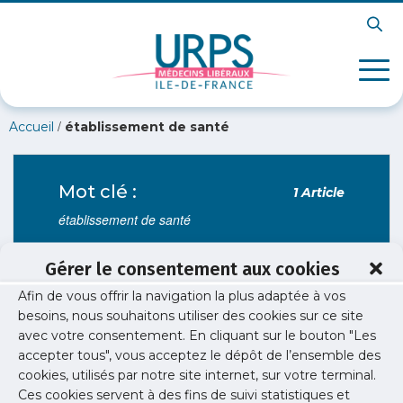
/
Accueil
établissement de santé
Mot clé :
1 Article
établissement de santé
Gérer le consentement aux cookies
Afin de vous offrir la navigation la plus adaptée à vos
Guides professionnels
/
Publications
besoins, nous souhaitons utiliser des cookies sur ce site
Guide – Contrat entre médecin libéral et
avec votre consentement. En cliquant sur le bouton "Les
établissement privé
accepter tous", vous acceptez le dépôt de l’ensemble des
cookies, utilisés par notre site internet, sur votre terminal.
Recommandations et pièges à éviter. Par l'Ordre
Ces cookies servent à des fins de suivi statistiques et
et l'URPS médecins libéraux Ile-de-France.