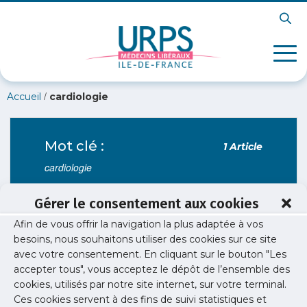
/
Accueil
cardiologie
Mot clé :
1 Article
cardiologie
Gérer le consentement aux cookies
Afin de vous offrir la navigation la plus adaptée à vos
Installation
/
Soirées libérales
besoins, nous souhaitons utiliser des cookies sur ce site
Soirée libérale cardiologie
avec votre consentement. En cliquant sur le bouton "Les
accepter tous", vous acceptez le dépôt de l’ensemble des
La dernière soirée libérale de cardiologie entre
cookies, utilisés par notre site internet, sur votre terminal.
jeunes médecins et confrères installés a eu lieu le
Ces cookies servent à des fins de suivi statistiques et
22 mai 2025.