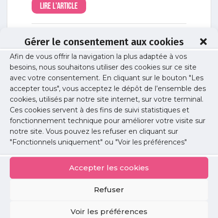
Lire l'article
Gérer le consentement aux cookies
Études / Enquêtes
/
Exercice professionnel
/
Publications
/
Santé publique
Afin de vous offrir la navigation la plus adaptée à vos
Antibiotiques : perceptions et pratiques
besoins, nous souhaitons utiliser des cookies sur ce site
chez les patients
avec votre consentement. En cliquant sur le bouton "Les
accepter tous", vous acceptez le dépôt de l’ensemble des
Double enquête de l'URPS en partenariat avec
France Assos Santé Ile-de-France.
cookies, utilisés par notre site internet, sur votre terminal.
Ces cookies servent à des fins de suivi statistiques et
Lire l'article
fonctionnement technique pour améliorer votre visite sur
notre site. Vous pouvez les refuser en cliquant sur
"Fonctionnels uniquement" ou "Voir les préférences"
Études / Enquêtes
/
Santé publique
Pour les médecins non plus, « les
Accepter les cookies
antibiotiques, c’est pas automatique »
Le troisième « plan national 2011-2016 d’alerte
Refuser
sur les antibiotiques » cible une menace de santé
publique majeure : le nombre croissant de
Voir les préférences