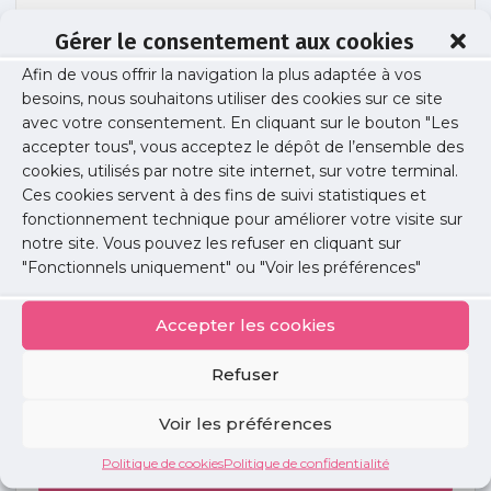
Gérer le consentement aux cookies
Afin de vous offrir la navigation la plus adaptée à vos
Soirée libérale gyneco med – vf
besoins, nous souhaitons utiliser des cookies sur ce site
avec votre consentement. En cliquant sur le bouton "Les
accepter tous", vous acceptez le dépôt de l’ensemble des
cookies, utilisés par notre site internet, sur votre terminal.
Publié le :
10 décembre 2021
Ces cookies servent à des fins de suivi statistiques et
fonctionnement technique pour améliorer votre visite sur
Partager cet article :
notre site. Vous pouvez les refuser en cliquant sur
"Fonctionnels uniquement" ou "Voir les préférences"
Accepter les cookies
Refuser
Petites
annonces
Voir les préférences
Politique de cookies
Politique de confidentialité
Voir toutes les annonces