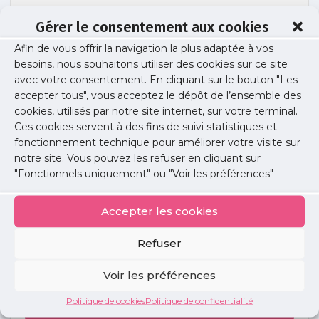
Gérer le consentement aux cookies
Afin de vous offrir la navigation la plus adaptée à vos
20241212 Soirée libérale gastro VF site
besoins, nous souhaitons utiliser des cookies sur ce site
avec votre consentement. En cliquant sur le bouton "Les
accepter tous", vous acceptez le dépôt de l’ensemble des
cookies, utilisés par notre site internet, sur votre terminal.
Publié le :
23 décembre 2024
Ces cookies servent à des fins de suivi statistiques et
fonctionnement technique pour améliorer votre visite sur
Partager cet article :
notre site. Vous pouvez les refuser en cliquant sur
"Fonctionnels uniquement" ou "Voir les préférences"
Accepter les cookies
Refuser
Petites
annonces
Voir les préférences
Politique de cookies
Politique de confidentialité
Voir toutes les annonces