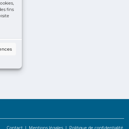
ookies,
des fins
isite
rences
Contact
Mentions légales
Politique de confidentialité