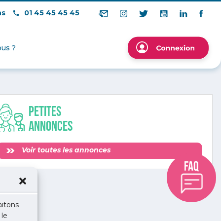
ns
01 45 45 45 45
us ?
Petites
annonces
Voir toutes les annonces
aitons
 le