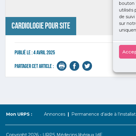
bouton 
utilisés
de suivi
sur notr
cardiologie pour site
uniquem
Accep
Publié le :
4 avril 2025
Partager cet article :
Mon URPS :
Annonces
Permanence d’aide à l’installat
Copyright 2026 - URPS Médecins libéraux IdF