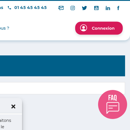
ns
01 45 45 45 45
us ?
aitons
 le