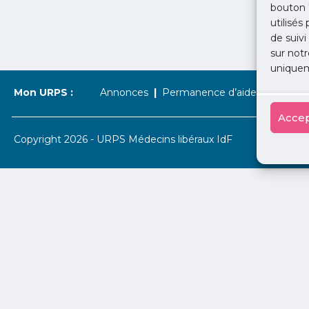
bouton 
utilisés
de suivi
sur notr
uniquem
Mon URPS :
Annonces
Permanence d’aide à l’installat
Accep
Copyright 2026 - URPS Médecins libéraux IdF