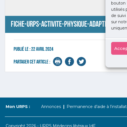
bouton 
utilisés
de suivi
sur notr
Fiche-urps-activite-physique-adapte-def – 
uniquem
Accep
Publié le :
22 avril 2024
Partager cet article :
Mon URPS :
Annonces
Permanence d’aide à l’installat
Copyright 2026 - URPS Médecins libéraux IdF