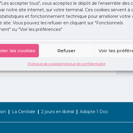
"Les accepter tous", vous acceptez le dépôt de l’ensemble des c
 par notre site internet, sur votre terminal. Ces cookies servent à 
 statistiques et fonctionnement technique pour améliorer votre v
e site. Vous pouvez les refuser en cliquant sur "Fonctionnels
VF
ent" ou "Voir les préférences"
ter les cookies
Refuser
Voir les préfé
Politique de cookies
Politique de confidentialité
ion
La Centrale
2 jours en libéral
Adopte 1 Doc