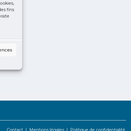
ookies,
des fins
isite
rences
Contact
Mentions légales
Politique de confidentialité