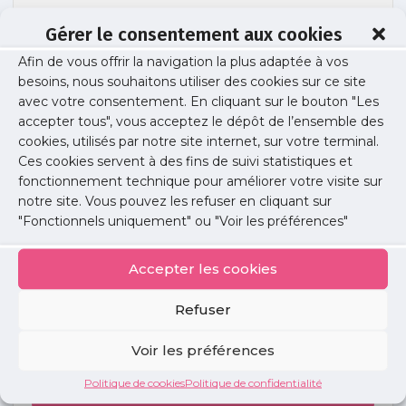
Gérer le consentement aux cookies
Afin de vous offrir la navigation la plus adaptée à vos
segur-numerique-note-devis-editeurs
besoins, nous souhaitons utiliser des cookies sur ce site
avec votre consentement. En cliquant sur le bouton "Les
accepter tous", vous acceptez le dépôt de l’ensemble des
cookies, utilisés par notre site internet, sur votre terminal.
Publié le :
6 juillet 2022
Ces cookies servent à des fins de suivi statistiques et
fonctionnement technique pour améliorer votre visite sur
Partager cet article :
notre site. Vous pouvez les refuser en cliquant sur
"Fonctionnels uniquement" ou "Voir les préférences"
Accepter les cookies
Refuser
Petites
annonces
Voir les préférences
Politique de cookies
Politique de confidentialité
Voir toutes les annonces