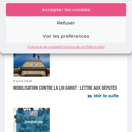
Accepter les cookies
11 mars 2026
Journée européenne de sensibilisation à la violence
Refuser
contre les médecins et les professionnels de la
santé
Voir les préférences
Voir la suite
Politique de cookies
Politique de confidentialité
11 avril 2025
Mobilisation contre la loi Garot : lettre aux Députés
Voir la suite