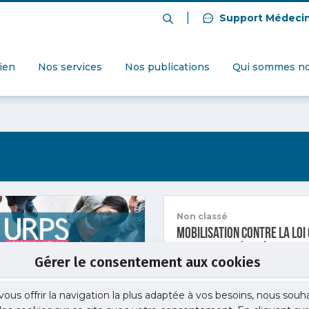
|
Support Médeci
dien
Nos services
Nos publications
Qui sommes no
Non classé
Mobilisation contre la loi 
lettre aux Députés
Gérer le consentement aux cookies
11 avril 2025
vous offrir la navigation la plus adaptée à vos besoins, nous souh