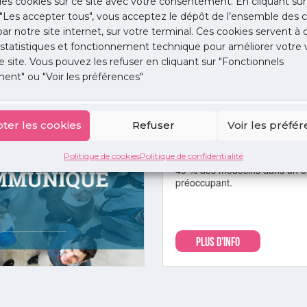
 des cookies sur ce site avec votre consentement. En cliquant sur
"Les accepter tous", vous acceptez le dépôt de l’ensemble des c
 par notre site internet, sur votre terminal. Ces cookies servent à 
 statistiques et fonctionnement technique pour améliorer votre v
PLUS D'INFO
e site. Vous pouvez les refuser en cliquant sur "Fonctionnels
ent" ou "Voir les préférences"
Non classé
Baromètre santé des méde
ter les cookies
Refuser
Voir les préfé
libéraux franciliens 2023
20 décembre 2023
Politique de cookies
Politique de confidentialité
49 % des médecins dans un ét
préoccupant.
PLUS D'INFO