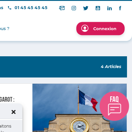
ns
01 45 45 45 45
us ?
4 Articles
Garot :
aitons