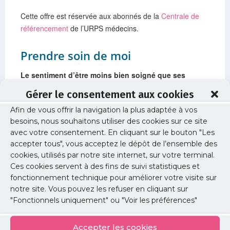
Cette offre est réservée aux abonnés de la
Centrale de
référencement
de l’URPS médecins.
Prendre soin de moi
Le sentiment d’être moins bien soigné que ses
patients est un sentiment relativement courant chez
Gérer le consentement aux cookies
les médecins libéraux.
Afin de vous offrir la navigation la plus adaptée à vos
besoins, nous souhaitons utiliser des cookies sur ce site
Plus d’un médecin libéral sur deux pense que les
avec votre consentement. En cliquant sur le bouton "Les
médecins sont en général moins bien soignés que leurs
accepter tous", vous acceptez le dépôt de l’ensemble des
patients (53%). Ce sentiment est même encore plus
cookies, utilisés par notre site internet, sur votre terminal.
marqué chez les femmes (65%) et les généralistes (57%)*
Ces cookies servent à des fins de suivi statistiques et
fonctionnement technique pour améliorer votre visite sur
Le renoncement à la prise d’un arrêt de travail en cas
notre site. Vous pouvez les refuser en cliquant sur
de maladie est une pratique très répandue.
"Fonctionnels uniquement" ou "Voir les préférences"
En matière d’arrêt de travail, les médecins libéraux sont
Accepter les cookies
81% à avoir déjà renoncé à un arrêt alors qu’ils étaient