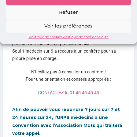
malades, principalement par conscience professionnelle
Refuser
(73% ont cité cette raison) ou car ils n’avaient pas de
remplaçant (50%). Par ailleurs, seuls 8% d’entre eux ont
Voir les préférences
pris un arrêt de travail au cours de l’année écoulée. Pour
31%, c’était il y a 5 ans ou plus et 49% n’en ont jamais
Politique de cookies
Politique de confidentialité
pris au cours de leur vie professionnelle !
Seul 1 médecin sur 5 a recours à un confrère pour sa
propre prise en charge.
N’hésitez pas à consulter un confrère !
Pour une orientation et conseils appropriés :
CONTACTEZ le 01.45.45.45.45
Afin de pouvoir vous répondre 7 jours sur 7 et
24 heures sur 24,
l’URPS médecins a une
convention avec l’Association Mots qui traitera
votre appel.