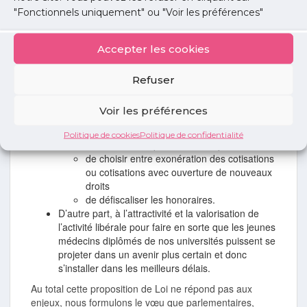
"Fonctionnels uniquement" ou "Voir les préférences"
Les deux priorités vont donc :
D’une part, au maintien des médecins en activité,
notamment les + de 60 ans en les incitant à
Accepter les cookies
poursuivre quelques années de plus. L’ouverture
à partir de 2024 des droits à la retraite pour les
Refuser
médecins libéraux en situation de cumul emploi
retraite n’est qu’un ajustement logique mais
Voir les préférences
aucune réelle incitation n’a été proposée. Il
conviendrait de proposer pour les médecins en
Politique de cookies
Politique de confidentialité
situation de cumul emploi retraite, la possibilité :
de choisir entre exonération des cotisations
ou cotisations avec ouverture de nouveaux
droits
de défiscaliser les honoraires.
D’autre part, à l’attractivité et la valorisation de
l’activité libérale pour faire en sorte que les jeunes
médecins diplômés de nos universités puissent se
projeter dans un avenir plus certain et donc
s’installer dans les meilleurs délais.
Au total cette proposition de Loi ne répond pas aux
enjeux, nous formulons le vœu que parlementaires,