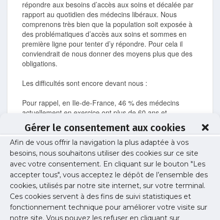
répondre aux besoins d’accès aux soins et décalée par
rapport au quotidien des médecins libéraux. Nous
comprenons très bien que la population soit exposée à
des problématiques d’accès aux soins et sommes en
première ligne pour tenter d’y répondre. Pour cela il
conviendrait de nous donner des moyens plus que des
obligations.
Les difficultés sont encore devant nous :
Pour rappel, en Ile-de-France, 46 % des médecins
actuellement en exercice ont plus de 60 ans et
déclarent tous programmer leur départ dans 2 à 5 ans,
Gérer le consentement aux cookies
avoir globalement diminué leur rythme de travail
(fatigue, surmenage, état de santé, surimposition) et
Afin de vous offrir la navigation la plus adaptée à vos
être sans espoir de trouver un successeur à leur départ
besoins, nous souhaitons utiliser des cookies sur ce site
pour plus de 85 % d’entre eux.
avec votre consentement. En cliquant sur le bouton "Les
Face au peu d’attractivité proposée dans la convention
accepter tous", vous acceptez le dépôt de l’ensemble des
médicale et plus globalement au manque de
cookies, utilisés par notre site internet, sur votre terminal.
considération des pouvoirs publics, les jeunes médecins
Ces cookies servent à des fins de suivi statistiques et
hésitent à s’installer et les plus de 60 ans à poursuivre
fonctionnement technique pour améliorer votre visite sur
leur activité.
notre site. Vous pouvez les refuser en cliquant sur