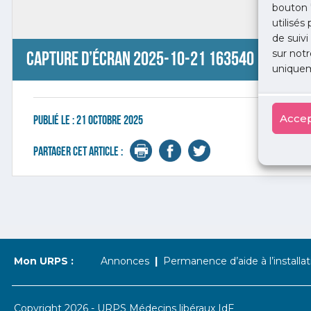
bouton 
utilisés
de suivi
sur notr
Capture d’écran 2025-10-21 163540
uniquem
Accep
Publié le :
21 octobre 2025
Partager cet article :
Mon URPS :
Annonces
Permanence d’aide à l’installat
Copyright 2026 - URPS Médecins libéraux IdF