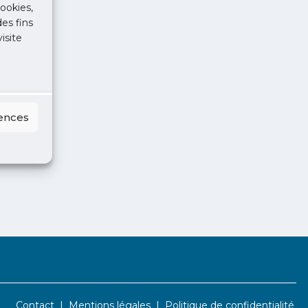
ookies,
des fins
isite
rences
Contact
Mentions légales
Politique de confidentialité