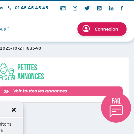
ns
01 45 45 45 45
us ?
 2025-10-21 163540
Petites
annonces
Voir toutes les annonces
aitons
 le