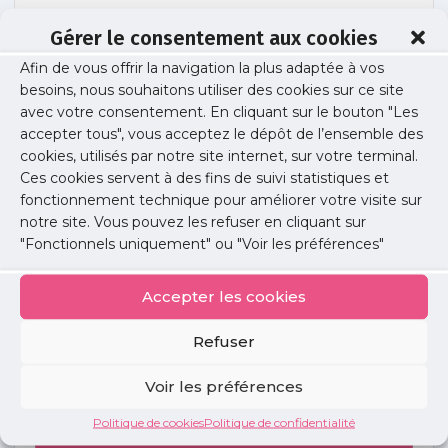
Gérer le consentement aux cookies
Afin de vous offrir la navigation la plus adaptée à vos
PXL_20250909_183125029
besoins, nous souhaitons utiliser des cookies sur ce site
avec votre consentement. En cliquant sur le bouton "Les
accepter tous", vous acceptez le dépôt de l’ensemble des
cookies, utilisés par notre site internet, sur votre terminal.
Publié le :
10 septembre 2025
Ces cookies servent à des fins de suivi statistiques et
fonctionnement technique pour améliorer votre visite sur
Partager cet article :
notre site. Vous pouvez les refuser en cliquant sur
"Fonctionnels uniquement" ou "Voir les préférences"
Accepter les cookies
Refuser
Petites
annonces
Voir les préférences
Politique de cookies
Politique de confidentialité
Voir toutes les annonces