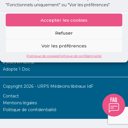
"Fonctionnels uniquement" ou "Voir les préférences"
Accepter les cookies
Mon URPS :
Refuser
Annonces
Voir les préférences
Permanence d’aide à l’installation
La Centrale
Politique de cookies
Politique de confidentialité
2 jours en libéral
Adopte 1 Doc
Copyright 2026 - URPS Médecins libéraux IdF
Contact
Mentions légales
Politique de confidentialité