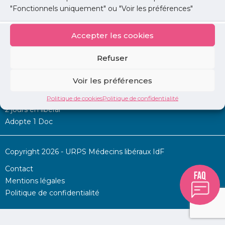
"Fonctionnels uniquement" ou "Voir les préférences"
Accepter les cookies
Mon URPS :
Refuser
Annonces
Voir les préférences
Permanence d’aide à l’installation
La Centrale
Politique de cookies
Politique de confidentialité
2 jours en libéral
Adopte 1 Doc
Copyright 2026 - URPS Médecins libéraux IdF
Contact
Mentions légales
Politique de confidentialité