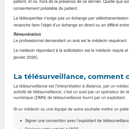
patient, et ce, hors de la présence de ce dernier. Quelle que soit
consentement préalable du patient.
La téléexpertise n’exige pas un échange par vidéotransmission (à
revanche faire l’objet d’un échange en direct ou en différé ent
Rémunération
Le professionnel demandant un avis est le médecin requérant. I
Le médecin répondant à la sollicitation est le médecin requis et
janvier 2026).
La télésurveillance, comment c
La télésurveillance est l’interprétation à distance, par un méd
activité de télésurveillance, c’est un suivi par un opérateur de té
numérique (DMN) de télésurveillance fourni par un exploitant.
Si un médecin ou une équipe de soins souhaite mettre un patient s
Signer une convention avec l’exploitant de télésurveillanc
Déclarer cette activité à l’ARS.