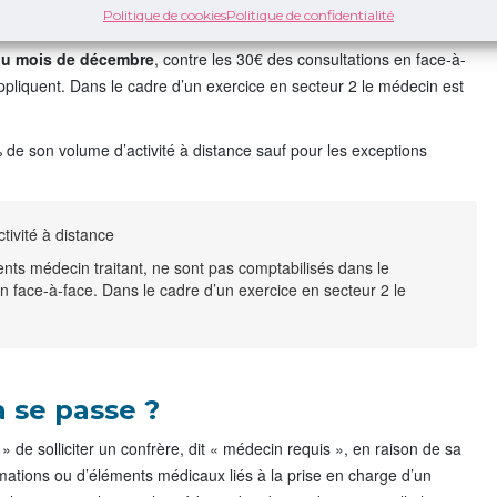
Politique de cookies
Politique de confidentialité
et aspect technique varie d’une solution à une autre.
 du mois de décembre
, contre les 30€ des consultations en face-à-
’appliquent. Dans le cadre d’un exercice en secteur 2 le médecin est
 de son volume d’activité à distance sauf pour les exceptions
tivité à distance
ents médecin traitant, ne sont pas comptabilisés dans le
face-à-face. Dans le cadre d’un exercice en secteur 2 le
 se passe ?
 de solliciter un confrère, dit « médecin requis », en raison de sa
rmations ou d’éléments médicaux liés à la prise en charge d’un