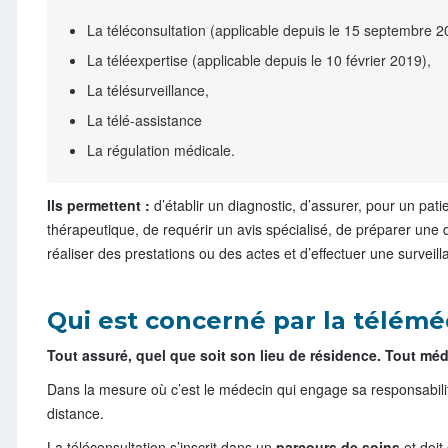
La téléconsultation (applicable depuis le 15 septembre 2
La téléexpertise (applicable depuis le 10 février 2019),
La télésurveillance,
La télé-assistance
La régulation médicale.
Ils permettent :
d’établir un diagnostic, d’assurer, pour un pati
thérapeutique, de requérir un avis spécialisé, de préparer une 
réaliser des prestations ou des actes et d’effectuer une surveilla
Qui est concerné par la télémé
Tout assuré, quel que soit son lieu de résidence. Tout méde
Dans la mesure où c’est le médecin qui engage sa responsabilité,
distance.
La téléconsultation s’inscrit dans un
parcours de soins
et doit