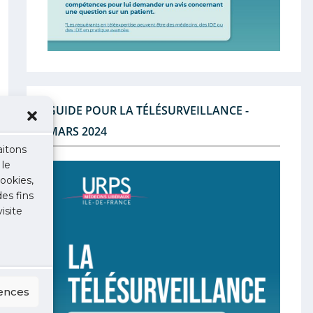
GUIDE POUR LA TÉLÉSURVEILLANCE -
MARS 2024
aitons
 le
ookies,
des fins
isite
rences