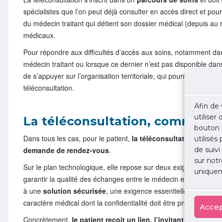
spécialistes que l’on peut déjà consulter en accès direct et pou
du médecin traitant qui détient son dossier médical (depuis au
médicaux.
Pour répondre aux difficultés d’accès aux soins, notamment dans
médecin traitant ou lorsque ce dernier n’est pas disponible dans 
de s’appuyer sur l’organisation territoriale, qui pourra ainsi pr
téléconsultation.
Afin de 
utiliser
La téléconsultation, comment c
bouton 
Dans tous les cas, pour le patient,
la téléconsultation se dér
utilisés
demande de rendez-vous
.
de suivi
sur notr
Sur le plan technologique, elle repose sur deux exigences : d’u
uniquem
garantir la qualité des échanges entre le médecin et le patient
v
à une
solution sécurisée
, une exigence essentielle dans la me
caractère médical dont la confidentialité doit être protégée.
Accep
Concrètement,
le patient reçoit un lien, l’invitant à se con