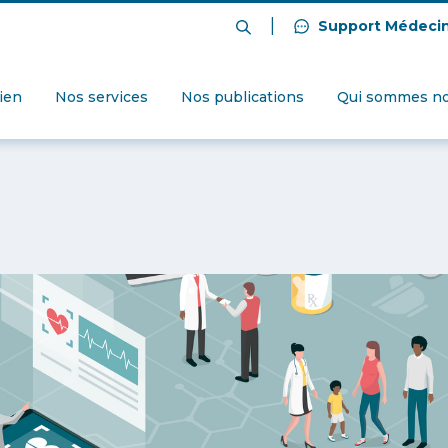
|
Support Médeci
dien
Nos services
Nos publications
Qui sommes no