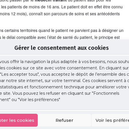
r les patients de moins de 16 ans. Le patient doit en effet être connu
 moins 12 mois), connaît son parcours de soins et ses antécédents
 certains territoires quand le patient ne parvient pas à désigner un
le délai compatible avec l’état de santé du patient, le principe est
endre en charge le patient et lui permettre d’accéder à une
Gérer le consentement aux cookies
vous offrir la navigation la plus adaptée à vos besoins, nous souh
 des cookies sur ce site avec votre consentement. En cliquant sur
ela se passe ?
"Les accepter tous", vous acceptez le dépôt de l’ensemble des c
oulera comme n’importe quelle consultation, en partant d’une
 par notre site internet, sur votre terminal. Ces cookies servent à 
 statistiques et fonctionnement technique pour améliorer votre v
e site. Vous pouvez les refuser en cliquant sur "Fonctionnels
ne part, le recours à un
échange vidéo
– exigé par la loi, pour
ent" ou "Voir les préférences"
ia
une très bonne résolution d’image – et, d’autre part, la connexion
sure où la téléconsultation fait transiter des informations à
ter les cookies
Refuser
Voir les préfé
necter vers un site ou une application sécurisés
,
via
son