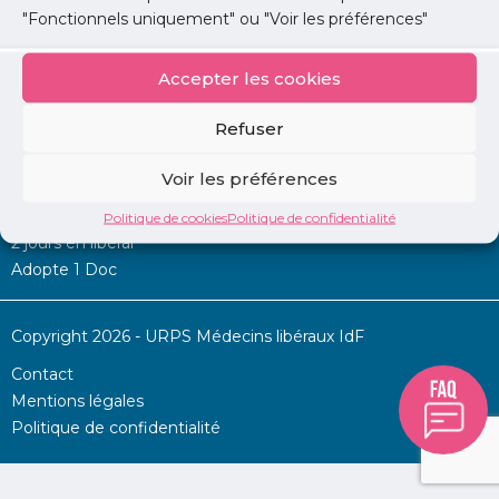
"Fonctionnels uniquement" ou "Voir les préférences"
Accepter les cookies
Mon URPS :
Refuser
Annonces
Voir les préférences
Permanence d’aide à l’installation
La Centrale
Politique de cookies
Politique de confidentialité
2 jours en libéral
Adopte 1 Doc
Copyright 2026 - URPS Médecins libéraux IdF
Contact
Mentions légales
Politique de confidentialité