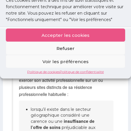
Ces cookies servent à des fins de suivi statistiques et
fonctionnement technique pour améliorer votre visite sur
Exercer sur plusieurs sites
notre site. Vous pouvez les refuser en cliquant sur
"Fonctionnels uniquement" ou "Voir les préférences"
La notion de site d’exercice a remplacé celle de cabinet
Accepter les cookies
médical.
Refuser
Article 85 (article R.4127-85 du code de la
santé publique)
Voir les préférences
Politique de cookies
Politique de confidentialité
Dans l’intérêt de la population, un médecin peut
exercer son activité professionnelle sur un ou
plusieurs sites distincts de sa résidence
professionnelle habituelle :
lorsqu’il existe dans le secteur
géographique considéré une
insuffisance de
carence ou une
l’offre de soins
préjudiciable aux