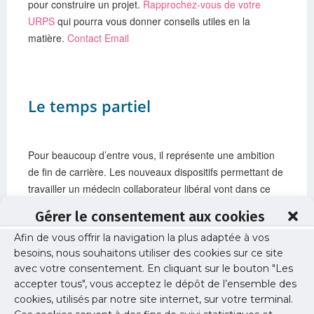
pour construire un projet.
Rapprochez-vous de votre
URPS
qui pourra vous donner conseils utiles en la
matière.
Contact Email
Le temps partiel
Pour beaucoup d’entre vous, il représente une ambition
de fin de carrière. Les nouveaux dispositifs permettant de
travailler un médecin collaborateur libéral vont dans ce
sens et permettent ce type d’organisation tout en
Gérer le consentement aux cookies
maintenant une continuité de soins pour sa patientèle.
Afin de vous offrir la navigation la plus adaptée à vos
besoins, nous souhaitons utiliser des cookies sur ce site
Trouvez un collaborateur libéral avec notre
avec votre consentement. En cliquant sur le bouton "Les
plateforme d’annonces
accepter tous", vous acceptez le dépôt de l’ensemble des
cookies, utilisés par notre site internet, sur votre terminal.