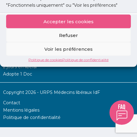
"Fonctionnels uniquement" ou "Voir les préférences"
Accepter les cookies
Mon URPS :
Refuser
Annonces
Voir les préférences
Permanence d’aide à l’installation
La Centrale
Politique de cookies
Politique de confidentialité
2 jours en libéral
Adopte 1 Doc
Copyright 2026 - URPS Médecins libéraux IdF
Contact
Mentions légales
Politique de confidentialité