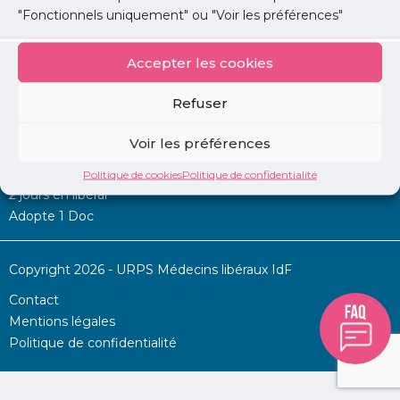
"Fonctionnels uniquement" ou "Voir les préférences"
Accepter les cookies
Mon URPS :
Refuser
Annonces
Voir les préférences
Permanence d’aide à l’installation
La Centrale
Politique de cookies
Politique de confidentialité
2 jours en libéral
Adopte 1 Doc
Copyright 2026 - URPS Médecins libéraux IdF
Contact
Mentions légales
Politique de confidentialité