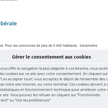
ibérale
ture. Pour les communes de plus de 5 000 habitants : transmettre
ommunale pour l’accessibilité de la commune où se situe le cabinet.
Gérer le consentement aux cookies
vous offrir la navigation la plus adaptée à vos besoins, nous souh
 des cookies sur ce site avec votre consentement. En cliquant sur
mée (Ad’Ap).
"Les accepter tous", vous acceptez le dépôt de l’ensemble des c
 par notre site internet, sur votre terminal. Ces cookies servent à 
 statistiques et fonctionnement technique pour améliorer votre v
e site. Vous pouvez les refuser en cliquant sur "Fonctionnels
u l’exploitant de l’établissement doit réaliser (ou faire réaliser)
ent" ou "Voir les préférences"
e, établir la programmation de ses travaux, définir le budget