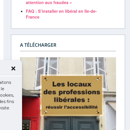
attention aux fraudes »
FAQ : S’installer en libéral en Ile-de-
France
A TÉLÉCHARGER
aitons
 le
ookies,
des fins
isite