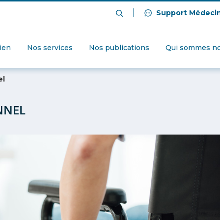
|
Support Médeci
dien
Nos services
Nos publications
Qui sommes no
el
NNEL