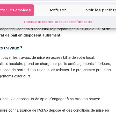
ter les cookies
Refuser
Voir les préfé
Politique de cookies
Politique de confidentialité
r
, en tant que responsable de droit commun de la mise en oeuvre
du dépôt de l’agenda d’accessibilité programmée ainsi que du suivi de
trat de bail en disposent autrement
.
es travaux ?
oit payer les travaux de mise en accessibilité de votre local.
il
, le locataire prend en charge les petits aménagements intérieurs,
pose de barre d’appuis dans les toilettes. Le propriétaire prend en
agements extérieurs.
des locaux a déposé un Ad’Ap et s’engager à sa mise en oeuvre.
prendre connaissance de l’Ad’Ap déposé et des conditions de mise en