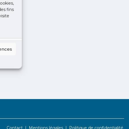
ookies,
des fins
isite
rences
Contact
Mentions légales
Politique de confidentialité