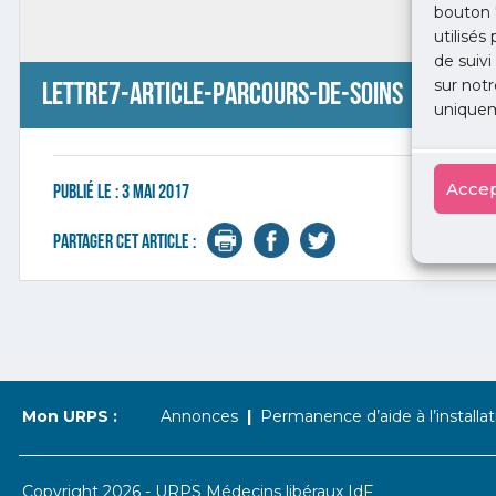
bouton 
utilisés
de suivi
sur notr
Lettre7-Article-Parcours-de-soins
uniquem
Accep
Publié le :
3 mai 2017
Partager cet article :
Mon URPS :
Annonces
Permanence d’aide à l’installat
Copyright 2026 - URPS Médecins libéraux IdF