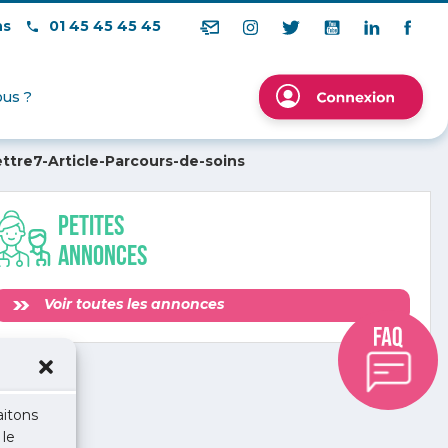
ns
01 45 45 45 45
us ?
ttre7-Article-Parcours-de-soins
Petites
annonces
Voir toutes les annonces
aitons
 le