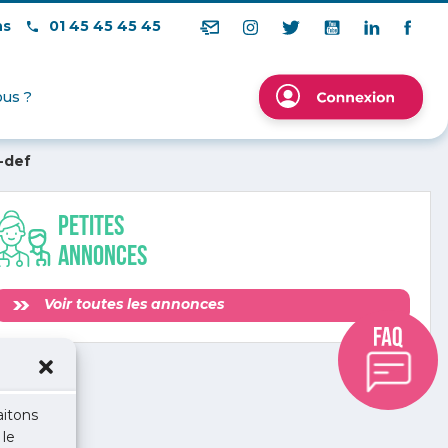
ns
01 45 45 45 45
us ?
-def
Petites
annonces
Voir toutes les annonces
aitons
 le