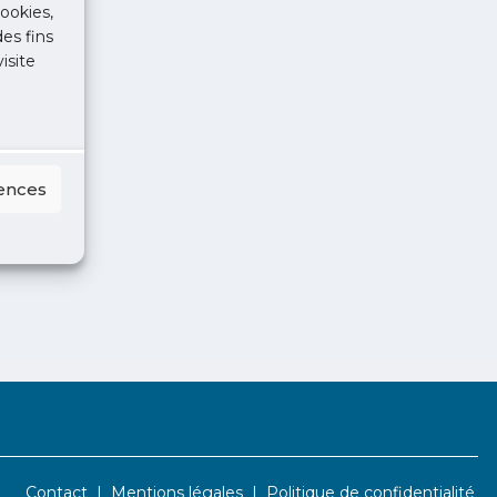
ookies,
des fins
isite
rences
Contact
Mentions légales
Politique de confidentialité