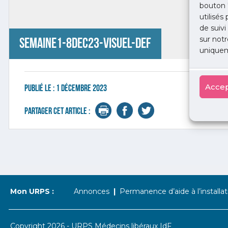
bouton 
utilisés
de suivi
sur notr
semaine1-8dec23-visuel-def
uniquem
Accep
Publié le :
1 décembre 2023
Partager cet article :
Mon URPS :
Annonces
Permanence d’aide à l’installat
Copyright 2026 - URPS Médecins libéraux IdF