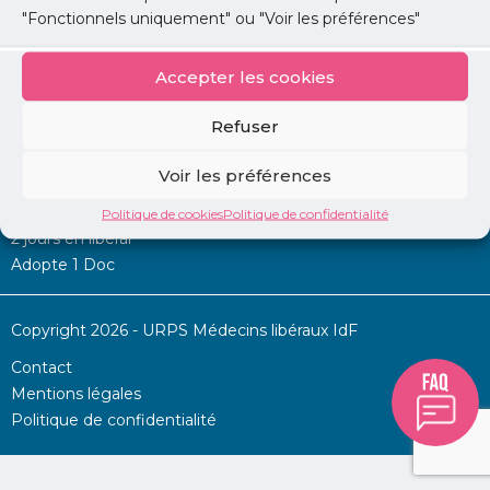
"Fonctionnels uniquement" ou "Voir les préférences"
Accepter les cookies
Mon URPS :
Refuser
Annonces
Voir les préférences
Permanence d’aide à l’installation
La Centrale
Politique de cookies
Politique de confidentialité
2 jours en libéral
Adopte 1 Doc
Copyright 2026 - URPS Médecins libéraux IdF
Contact
Mentions légales
Politique de confidentialité