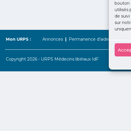
bouton 
utilisés
de suivi
sur notr
uniquem
Mon URPS :
Annonces
Permanence d’aide à l’installat
Accep
Copyright 2026 - URPS Médecins libéraux IdF