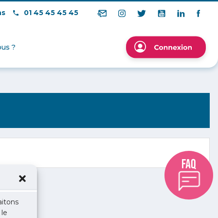
ns
01 45 45 45 45
us ?
aitons
 le