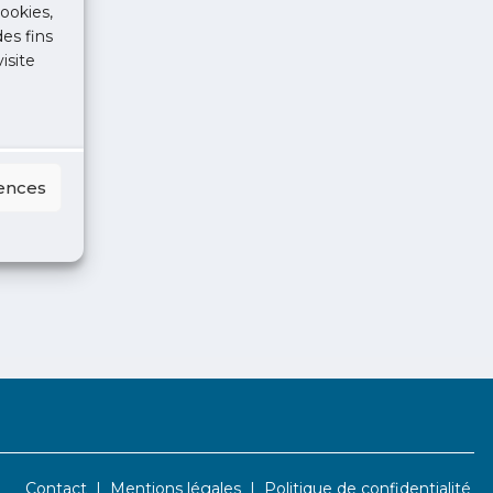
ookies,
des fins
isite
rences
Contact
Mentions légales
Politique de confidentialité