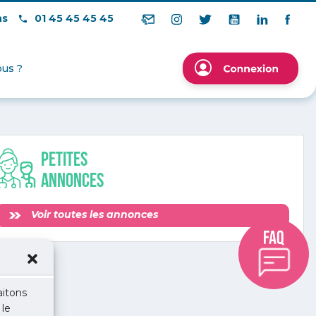
ns
01 45 45 45 45
us ?
Petites
annonces
Voir toutes les annonces
aitons
 le