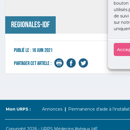
bouton 
utilisés
de suivi
sur notr
regionales-idf
uniquem
Accep
Publié le :
16 juin 2021
Partager cet article :
Mon URPS :
Annonces
Permanence d’aide à l’installat
Copyright 2026 - URPS Médecins libéraux IdF