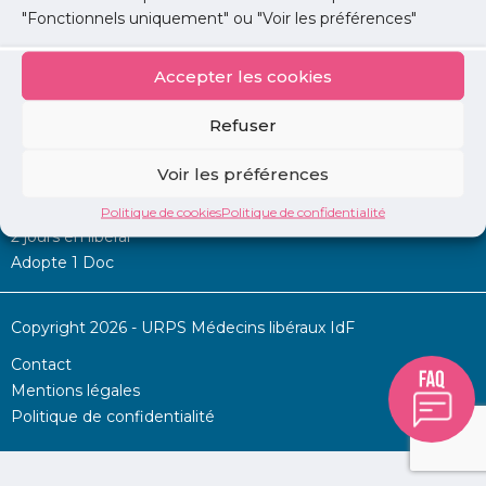
"Fonctionnels uniquement" ou "Voir les préférences"
Accepter les cookies
Mon URPS :
Refuser
Annonces
Voir les préférences
Permanence d’aide à l’installation
La Centrale
Politique de cookies
Politique de confidentialité
2 jours en libéral
Adopte 1 Doc
Copyright 2026 - URPS Médecins libéraux IdF
Contact
Mentions légales
Politique de confidentialité