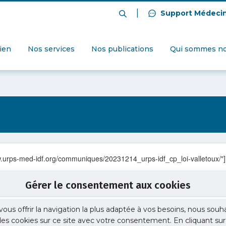
|
Support Médeci
dien
Nos services
Nos publications
Qui sommes no
ww.urps-med-idf.org/communiques/20231214_urps-idf_cp_loi-valletoux/"]
Gérer le consentement aux cookies
vous offrir la navigation la plus adaptée à vos besoins, nous souh
 des cookies sur ce site avec votre consentement. En cliquant sur