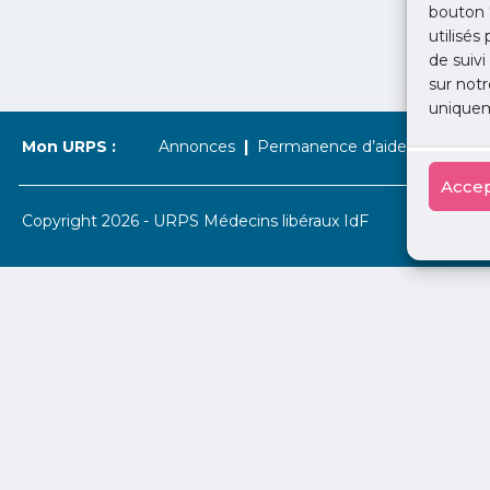
bouton 
utilisés
de suivi
sur notr
uniquem
Mon URPS :
Annonces
Permanence d’aide à l’installat
Accep
Copyright 2026 - URPS Médecins libéraux IdF