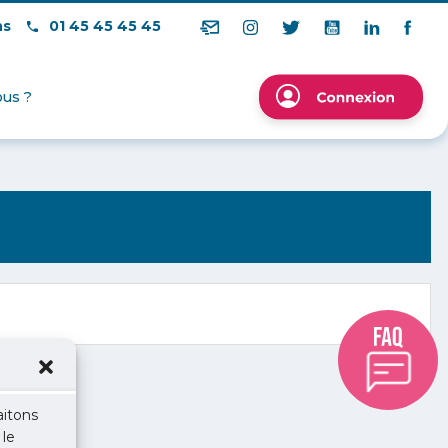
ns
01 45 45 45 45
us ?
aitons
 le