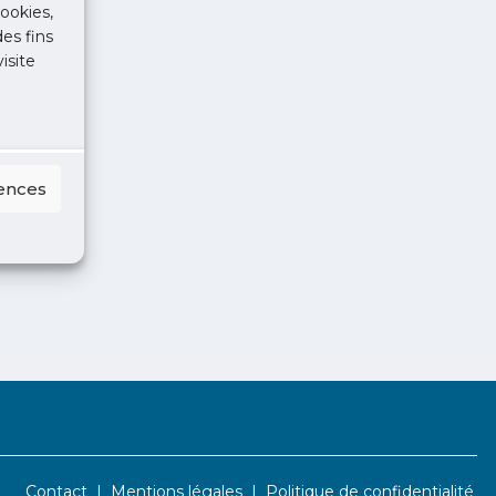
ookies,
des fins
isite
rences
Contact
Mentions légales
Politique de confidentialité