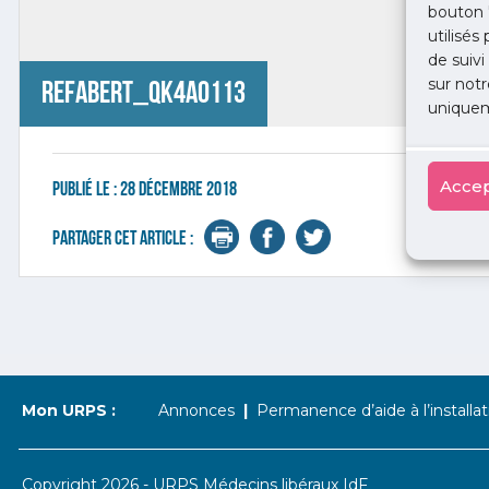
bouton 
utilisés
de suivi
sur notr
Refabert_QK4A0113
uniquem
Accep
Publié le :
28 décembre 2018
Partager cet article :
Mon URPS :
Annonces
Permanence d’aide à l’installat
Copyright 2026 - URPS Médecins libéraux IdF